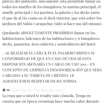
pureza del ambiente, únicamente está permitido fumar en
todos los muelles de los bungalows, la marina principal, el
muelle principal y los gazebos, la galería y los decks tanto
el que da al río como en el deck interior, que está sobre los
jardines del Salón Carapachay (sólo si hace uso del mismo).
Quedando ABSOLUTAMENTE PROHIBIDO fumar en las
habitaciones, balcones de las habitaciones y/o bungalows,
decks, pasarelas, área cubierta y semicubierta del hotel.
– AL REALIZAR EL CHECK IN EL PASAJERO BRINDA SU
CONFORMIDAD DE QUE EN CASO DE VIOLAR ESTA
DISPOSICIÓN ABONARÍA UN CARGO DE USD 300.- EN
CONCEPTO DE LIMPIEZA Y DESODORIZACIÓN QUE SERÁ
CARGADO A SU TARJETA DE CRÉDITO. LE
AGRADECEMOS RESPETAR DICHA NORMA.
¿Qué tipo de ropa hay que usar?
La ropa que a usted le resulte más cómoda. Tenga en
cuenta que en época veraniega hace mucho calor durante